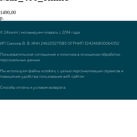
1490,00
р.
© 24swim | мотивируем плавать с 2014 года
ИП Соколов В. В. ИНН 246203271583 ОГРНИП 324246800064352
Пользовательское соглашение и политика в отношении обработки
персональных данных
Мы используем файлы «cookie», с целью персонализации сервисов и
повышения удобства пользования веб-сайтом
Способы оплаты и условия возврата